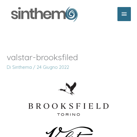
Vai
Men
al
contenuto
princ
valstar-brooksfiled
Di
Sinthema
/
24 Giugno 2022