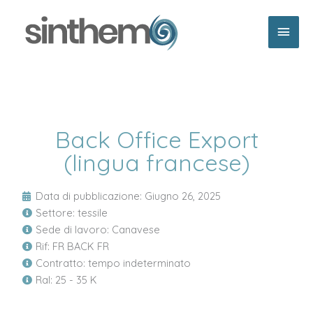
Vai
Men
al
contenuto
princ
Back Office Export
(lingua francese)
Data di pubblicazione:
Giugno 26, 2025
Settore: tessile
Sede di lavoro: Canavese
Rif: FR BACK FR
Contratto: tempo indeterminato
Ral: 25 - 35 K