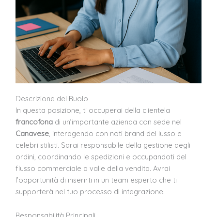
Descrizione del Ruolo
In questa posizione, ti occuperai della clientela
francofona
di un’importante azienda con sede nel
Canavese
, interagendo con noti brand del lusso e
celebri stilisti. Sarai responsabile della gestione degli
ordini, coordinando le spedizioni e occupandoti del
flusso commerciale a valle della vendita. Avrai
l’opportunità di inserirti in un team esperto che ti
supporterà nel tuo processo di integrazione.
Responsabilità Principali