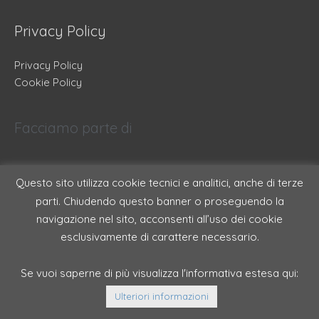
Privacy Policy
Privacy Policy
Cookie Policy
Facciamo parte di
Questo sito utilizza cookie tecnici e analitici, anche di terze
parti. Chiudendo questo banner o proseguendo la
navigazione nel sito, acconsenti all’uso dei cookie
esclusivamente di carattere necessario.
Se vuoi saperne di più visualizza l'informativa estesa qui:
Copyright © 2026
Sinthema
- P.IVA 01938890025 | REA BI
Ulteriori informazioni
174011 PEC sinthema@legalmail.it AUT. MIN 5772 | AUT.MIN
13/I/0015974