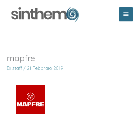
Vai
Men
al
contenuto
princ
mapfre
Di
staff
/
21 Febbraio 2019